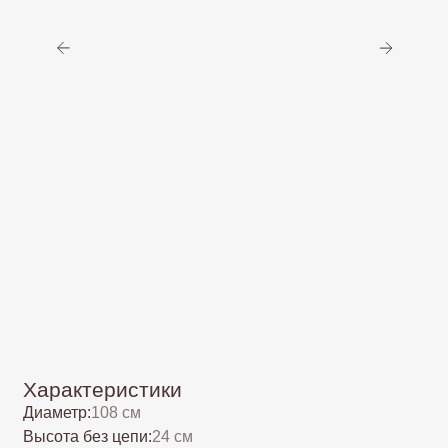
Характеристики
Диаметр:
108 см
Высота без цепи:
24 см
Высота с цепью
(длину цепи можно уменьшить/
увеличить бесплатно):
85 см
Вес:
8 кг
2
Площадь освещения:
до 48 м
Тип цоколя:
Е14/Е27