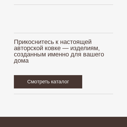
Кованые люстры
О нас
Большие люстры
Палитра
Бра
Оплата и доставка
Люстры из дерева
Гарантия
Монтаж
Прикоснитесь к настоящей
авторской ковке — изделиям,
созданным именно для вашего
Политика обработки персональных данных
дома
Согласие на обработку персональных данных
Создание сайта
nadezhda.borozdina
Смотреть каталог