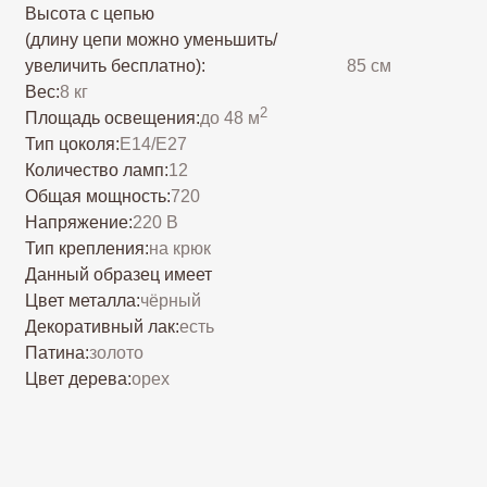
Количество ламп:
12
Общая мощность:
720
Напряжение:
220 В
Тип крепления:
на крюк
Данный образец имеет
Цвет металла:
чёрный
Декоративный лак:
есть
Патина:
золото
Цвет дерева:
орех
Люстра сделана из дерева с применением
браширования, в готическом стиле.
Создаст неповторимую атмосферу в доме
и не только!
Люстру можно изменить по вашему желанию:
изменить количество лампочек, добавить
или же убрать полностью точечные
светильники снизу