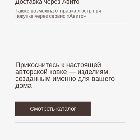
Доставка через Авито
Также возможна отправка люстр при
покупке через сервис «Авито»
Кованые люстры
О нас
Большие люстры
Палитра
Бра
Оплата и доставка
Люстры из дерева
Гарантия
Монтаж
Прикоснитесь к настоящей
авторской ковке — изделиям,
созданным именно для вашего
Политика обработки персональных данных
дома
Согласие на обработку персональных данных
Создание сайта
nadezhda.borozdina
Смотреть каталог