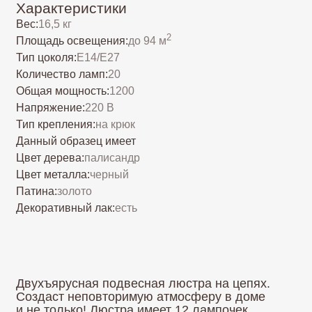
Напряжение:
220 В
Тип крепления:
на крюк
Данный образец имеет
Цвет дерева:
палисандр
Цвет металла:
черный
Патина:
золото
Декоративный лак:
есть
Двухъярусная подвесная люстра на цепях.
Создаст неповторимую атмосферу в доме
и не только! Люстра имеет 12 лампочек
расположенных сверху и 8 дополнительных
точечных светильников с низу для большей
освещённости в комнате.
Люстру можно изменить по вашему желанию:
количество лампочек, добавить или же убрать
полностью точечные светильники снизу! Так же
можно выбрать любой цвет люстры, длину
цепи, оставить или убрать пики по краям
люстры, увеличить или уменьшить размер
люстры