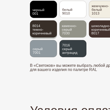
жемчужно-
белый
белый
черный
9010
1013
001
8014
каменно-
шоколадно
светло-
темно-
серый
коричневы
серый
коричневый
7030
8017
7035
7016
серый
серый
7001
антрацид
В «Светоков» вы можете выбрать любой др
для вашего изделия по палитре RAL