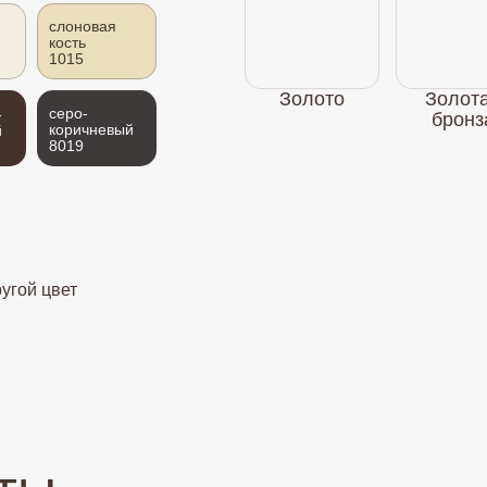
слоновая
кость
1015
Золото
Золот
серо-
-
бронз
коричневый
й
8019
угой цвет