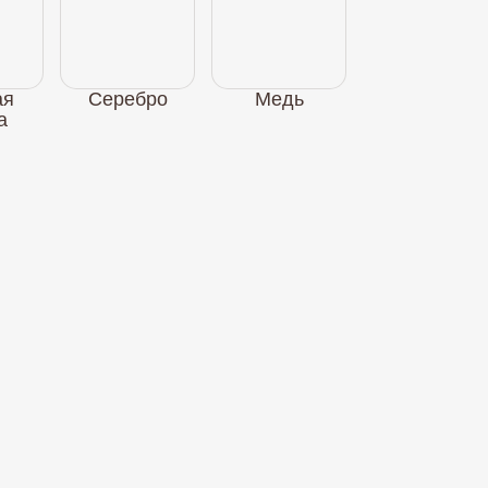
ая
Серебро
Медь
а