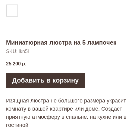
Миниатюрная люстра на 5 лампочек
SKU:
lkn5l
25 200
р.
Цветовые
Добавить в корзину
решения
Изящная люстра не большого размера украсит
Предлагаемые цвета по палитре
RAL для кованных люстр
комнату в вашей квартире или доме. Создаст
приятную атмосферу в спальне, на кухне или в
жемчужно-
гостиной
белый
белый
черный
9010
1013
001