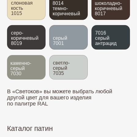
Золото
Золотая бронза
Серебро
Медь