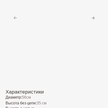
Характеристики
Диаметр:
56см
Высота без цепи:
35 см
Высота с цепью
(длину цепи можно увеличить/
75 см
уменьшить бесплатно):
Вес:
3,9 кг
2
Площадь освещения:
до 24 м
Тип цоколя:
Е14