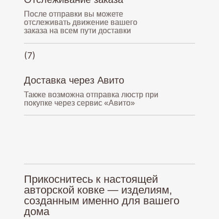
Доставляем
После отправки вы можете
по всей России
отслеживать движение вашего
заказа на всем пути доставки
(7)
Доставка через Авито
Также возможна отправка люстр при
покупке через сервис «Авито»
Кованые люстры
О нас
Большие люстры
Палитра
Бра
Оплата и доставка
Люстры из дерева
Гарантия
Прикоснитесь к настоящей
авторской ковке — изделиям,
Монтаж
созданным именно для вашего
дома
Политика обработки персональных данных