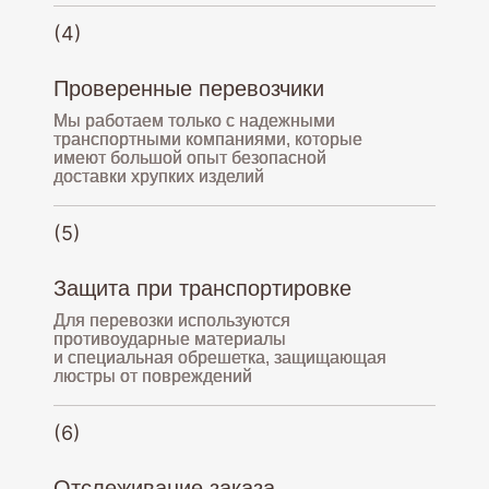
(4)
Проверенные перевозчики
Мы работаем только с надежными
транспортными компаниями, которые
имеют большой опыт безопасной
доставки хрупких изделий
(5)
Защита при транспортировке
Для перевозки используются
+7(903)347-10-56
противоударные материалы
и специальная обрешетка, защищающая
9.00-21.00 (МСК)
люстры от повреждений
osvetokov@yandex.ru
(6)
Отслеживание заказа