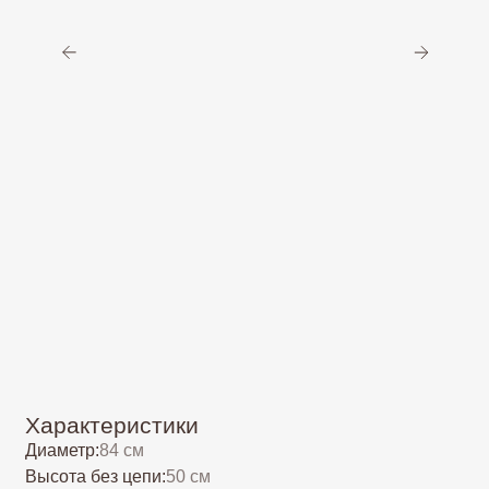
Характеристики
Диаметр:
84 см
Высота без цепи:
50 см
Высота с цепью
(длину цепи можно увеличить/
115 см
уменьшить бесплатно):
Вес:
5,9 кг
2
Площадь освещения:
до 32 м
Тип цоколя:
Е14