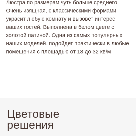
решения
Люстра по размерам чуть больше среднего.
Очень изящная, с классическими формами
украсит любую комнату и вызовет интерес
Предлагаемые цвета по палитре
RAL для кованных люстр
ваших гостей. Выполнена в белом цвете с
золотой патиной. Одна из самых популярных
жемчужно-
наших моделей. подойдет практически в любые
белый
белый
черный
помещения с площадью от 18 до 32 кв/м
9010
1013
001
слоновая
8014
шоколадно-
кость
темно-
коричневый
1015
коричневый
8017
серо-
7016
коричневый
серый
серый
8019
7001
антрацид
светло-
каменно-
серый
серый
7035
7030