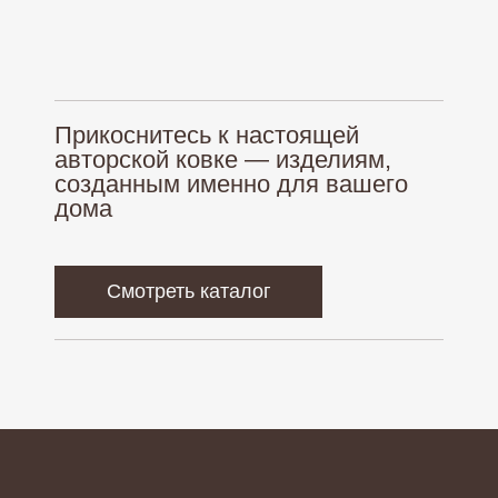
Большие люстры
Палитра
Бра
Оплата и доставка
Люстры из дерева
Гарантия
Прикоснитесь к настоящей
Монтаж
авторской ковке — изделиям,
созданным именно для вашего
Политика обработки персональных данных
дома
Согласие на обработку персональных данных
Создание сайта
nadezhda.borozdina
Смотреть каталог