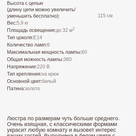
Количество ламп:
6
Максимальная мощность лампы:
60
Общая можность лампы:
360
Напряжение:
220 В
Тип крепления:
на крюк
Основной цвет:
белый
Патина:
золото
Люстра по размерам чуть больше среднего.
Очень изящная, с классическими формами
украсит любую комнату и вызовет интерес
ваших гостей. Выполнена в белом цвете с
золотой патиной. Одна из самых популярных
наших моделей. подойдет практически в
любые помещения с площадью от 18 до 32
кв/м
Добавить в корзину