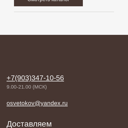
Создание сайта
nadezhda.borozdina