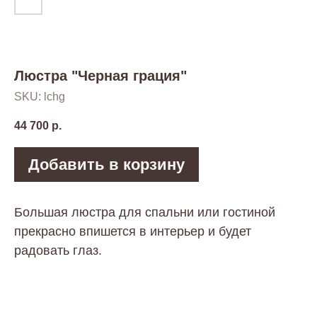
Люстра "Черная грация"
SKU:
lchg
44 700
р.
Цветовые
решения
Добавить в корзину
Предлагаемые цвета по палитре
Большая люстра для спальни или гостиной
RAL для кованных люстр
прекрасно впишется в интерьер и будет
радовать глаз.
жемчужно-
белый
белый
черный
9010
1013
001
слоновая
8014
шоколадно-