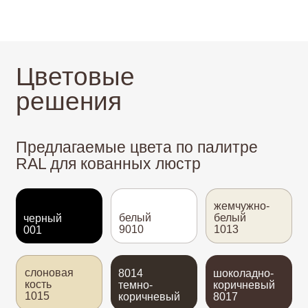
кость
темно-
коричневый
1015
коричневый
8017
серо-
7016
коричневый
серый
серый
8019
7001
антрацид
светло-
каменно-
серый
серый
7035
7030
В «Светоков» вы можете выбрать любой
другой цвет для вашего изделия
по палитре RAL
Каталог патин