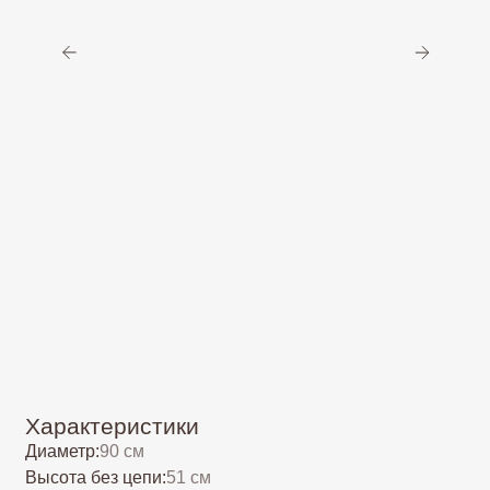
Характеристики
Диаметр:
90 см
Высота без цепи:
51 см
Высота с цепью
(длину цепи можно увеличить/
130 см
уменьшить бесплатно):
Вес:
8,5 кг
2
Площадь освещения:
до 34 м
Тип цоколя:
Е14