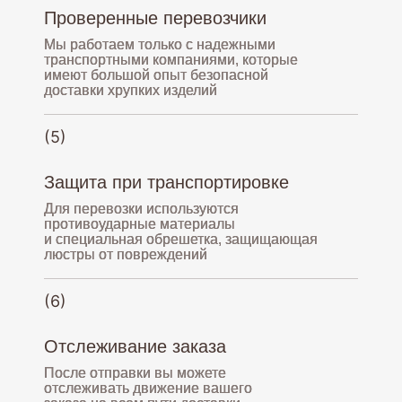
Проверенные перевозчики
Мы работаем только с надежными
транспортными компаниями, которые
имеют большой опыт безопасной
доставки хрупких изделий
(5)
Защита при транспортировке
Для перевозки используются
противоударные материалы
+7(903)347-10-56
и специальная обрешетка, защищающая
люстры от повреждений
9.00-21.00 (МСК)
(6)
osvetokov@yandex.ru
Отслеживание заказа
Доставляем
После отправки вы можете
по всей России
отслеживать движение вашего