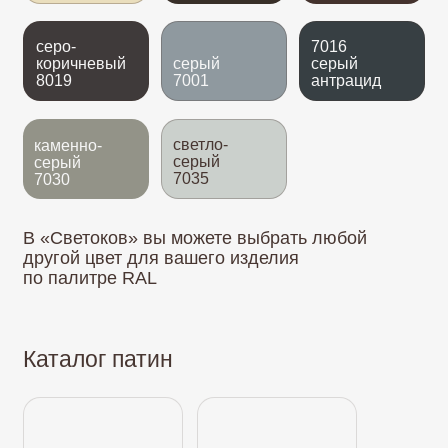
Золото
Золотая бронза
Серебро
Медь