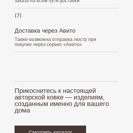
заказа на всем пути доставки
(7)
Доставка через Авито
Также возможна отправка люстр при
покупке через сервис «Авито»
Кованые люстры
О нас
Большие люстры
Палитра
Бра
Оплата и доставка
Прикоснитесь к настоящей
Люстры из дерева
Гарантия
авторской ковке — изделиям,
Монтаж
созданным именно для вашего
дома
Политика обработки персональных данных
Согласие на обработку персональных данных
Смотреть каталог