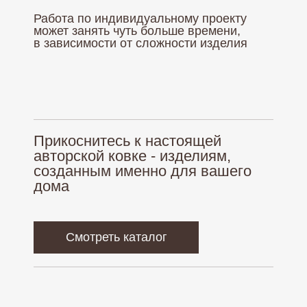
Политика обработки персональных данных
Работа по индивидуальному проекту
Согласие на обработку персональных данных
может занять чуть больше времени,
в зависимости от сложности изделия
Создание сайта
nadezhda.borozdina
Прикоснитесь к настоящей
авторской ковке - изделиям,
созданным именно для вашего
дома
Смотреть каталог