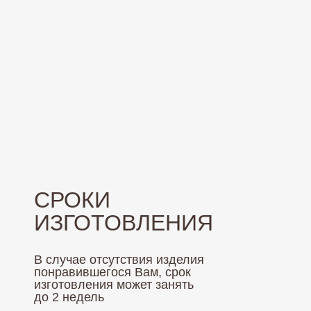
Доставляем
по всей России
СРОКИ
Кованые люстры
О нас
Большие люстры
Палитра
ИЗГОТОВЛЕНИЯ
Бра
Оплата и доставка
В случае отсутствия изделия
Люстры из дерева
Гарантия
понравившегося Вам, срок
Монтаж
изготовления может занять
до 2 недель