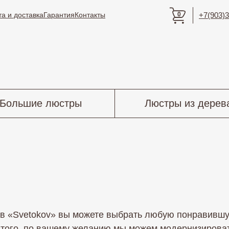
а и доставка
Гарантия
Контакты
0
+7(903)3
Большие люстры
Люстры из дерев
ков «Svetokov» вы можете выбрать любую понравивш
ме того, по вашему желанию мы можем модернизироват