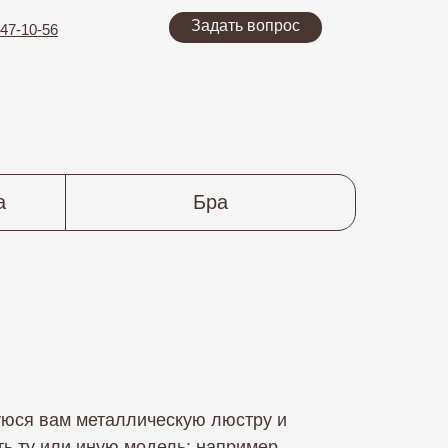
Задать вопрос
47-10-56
а
Бра
уюся вам металлическую люстру и
ь ту или иную модель: например,